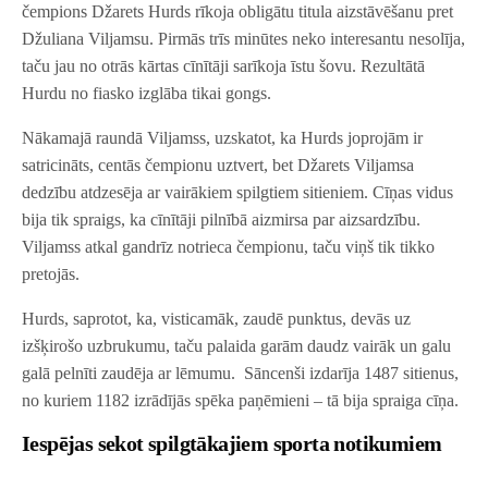
čempions Džarets Hurds rīkoja obligātu titula aizstāvēšanu pret
Džuliana Viljamsu. Pirmās trīs minūtes neko interesantu nesolīja,
taču jau no otrās kārtas cīnītāji sarīkoja īstu šovu. Rezultātā
Hurdu no fiasko izglāba tikai gongs.
Nākamajā raundā Viljamss, uzskatot, ka Hurds joprojām ir
satricināts, centās čempionu uztvert, bet Džarets Viljamsa
dedzību atdzesēja ar vairākiem spilgtiem sitieniem. Cīņas vidus
bija tik spraigs, ka cīnītāji pilnībā aizmirsa par aizsardzību.
Viljamss atkal gandrīz notrieca čempionu, taču viņš tik tikko
pretojās.
Hurds, saprotot, ka, visticamāk, zaudē punktus, devās uz
izšķirošo uzbrukumu, taču palaida garām daudz vairāk un galu
galā pelnīti zaudēja ar lēmumu. Sāncenši izdarīja 1487 sitienus,
no kuriem 1182 izrādījās spēka paņēmieni – tā bija spraiga cīņa.
Iespējas sekot spilgtākajiem sporta notikumiem