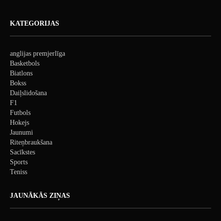
KATEGORIJAS
anglijas premjerlīga
Basketbols
Biatlons
Bokss
Daiļslidošana
F1
Futbols
Hokejs
Jaunumi
Riteņbraukšana
Sacīkstes
Sports
Teniss
JAUNĀKĀS ZIŅAS