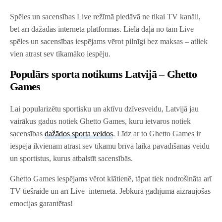
Spēles un sacensības Live režīmā piedāvā ne tikai TV kanāli,
bet arī dažādas interneta platformas. Lielā daļā no tām Live
spēles un sacensības iespējams vērot pilnīgi bez maksas – atliek
vien atrast sev tīkamāko iespēju.
Populārs sporta notikums Latvijā – Ghetto
Games
Lai popularizētu sportisku un aktīvu dzīvesveidu, Latvijā jau
vairākus gadus notiek Ghetto Games, kuru ietvaros notiek
sacensības
dažādos sporta veidos
. Līdz ar to Ghetto Games ir
iespēja ikvienam atrast sev tīkamu brīvā laika pavadīšanas veidu
un sportistus, kurus atbalstīt sacensībās.
Ghetto Games iespējams vērot klātienē, tāpat tiek nodrošināta arī
TV tiešraide un arī Live internetā. Jebkurā gadījumā aizraujošas
emocijas garantētas!