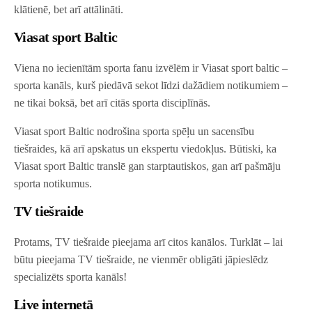
klātienē, bet arī attālināti.
Viasat sport Baltic
Viena no iecienītām sporta fanu izvēlēm ir Viasat sport baltic –
sporta kanāls, kurš piedāvā sekot līdzi dažādiem notikumiem –
ne tikai boksā, bet arī citās sporta disciplīnās.
Viasat sport Baltic nodrošina sporta spēļu un sacensību
tiešraides, kā arī apskatus un ekspertu viedokļus. Būtiski, ka
Viasat sport Baltic translē gan starptautiskos, gan arī pašmāju
sporta notikumus.
TV tiešraide
Protams, TV tiešraide pieejama arī citos kanālos. Turklāt – lai
būtu pieejama TV tiešraide, ne vienmēr obligāti jāpieslēdz
specializēts sporta kanāls!
Live internetā