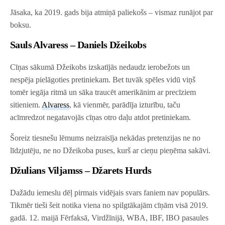
Jāsaka, ka 2019. gads bija atmiņā paliekošs – vismaz runājot par
boksu.
Sauls Alvaress – Daniels Džeikobs
Cīņas sākumā Džeikobs izskatījās nedaudz ierobežots un
nespēja pielāgoties pretiniekam. Bet tuvāk spēles vidū viņš
tomēr iegāja ritmā un sāka traucēt amerikānim ar precīziem
sitieniem.
Alvaress
, kā vienmēr, parādīja izturību, taču
acīmredzot negatavojās cīņas otro daļu atdot pretiniekam.
Šoreiz tiesnešu lēmums neizraisīja nekādas pretenzijas ne no
līdzjutēju, ne no Džeikoba puses, kurš ar cieņu pieņēma sakāvi.
Džulians Viljamss – Džarets Hurds
Dažādu iemeslu dēļ pirmais vidējais svars faniem nav populārs.
Tikmēr tieši šeit notika viena no spilgtākajām cīņām visā 2019.
gadā. 12. maijā Fērfaksā, Virdžīnijā, WBA, IBF, IBO pasaules