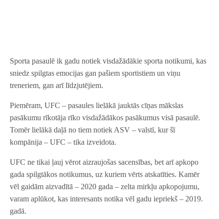
Sporta pasaulē ik gadu notiek visdažādākie sporta notikumi, kas
sniedz spilgtas emocijas gan pašiem sportistiem un viņu
treneriem, gan arī līdzjutējiem.
Piemēram, UFC – pasaules lielākā jauktās cīņas mākslas
pasākumu rīkotāja rīko visdažādākos pasākumus visā pasaulē.
Tomēr lielākā daļā no tiem notiek ASV – valstī, kur šī
kompānija – UFC – tika izveidota.
UFC ne tikai ļauj vērot aizraujošas sacensības, bet arī apkopo
gada spilgtākos notikumus, uz kuriem vērts atskatīties. Kamēr
vēl gaidām aizvadītā – 2020 gada – zelta mirkļu apkopojumu,
varam aplūkot, kas interesants notika vēl gadu iepriekš – 2019.
gadā.