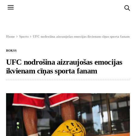
Home
Sports
UFC nodrošina aizraujošas emocijas ikvienam cīņas sporta fanam
BOKSS
UFC nodrošina aizraujošas emocijas
ikvienam cīņas sporta fanam