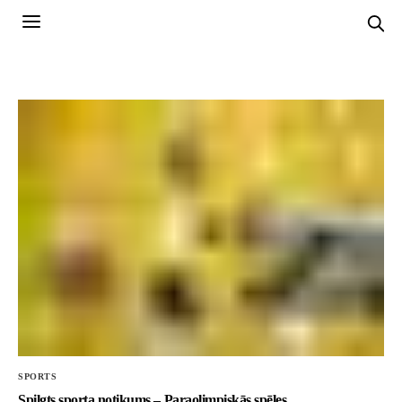
SPORTS
Spilgts sporta notikums – Paraolimpiskās spēles