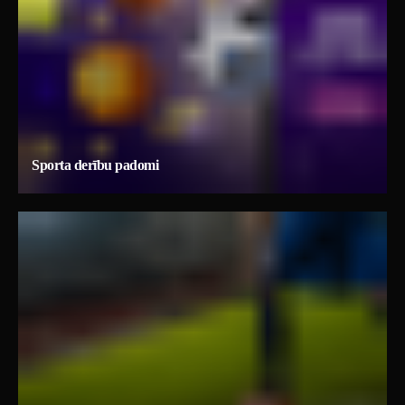
Sporta derību padomi