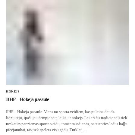
HOKEJS
IIHF – Hokeja pasaule
IIHF – Hokeja pasaule Viens no sporta veidiem, kas pulcina daudz
līdzjutēju, īpaši jau čempionāta laikā, ir hokejs. Lai arī šis tradicionāli tiek
uzskatīts par ziemas sporta veidu, tomēr mūsdienās, pateicoties ledus haļļu
pieejamībai, tas tiek spēlēts visu gadu. Turklāt…