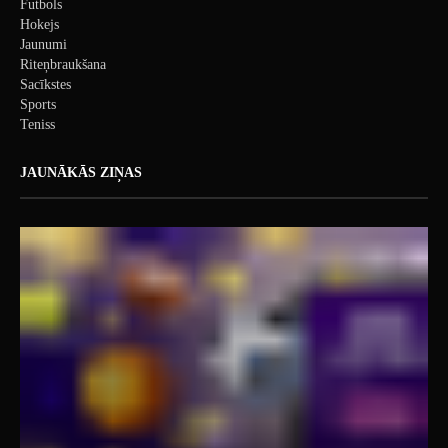
Futbols
Hokejs
Jaunumi
Riteņbraukšana
Sacīkstes
Sports
Teniss
JAUNĀKĀS ZIŅAS