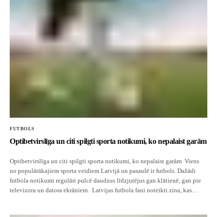
FUTBOLS
Optibetvirslīga un citi spilgti sporta notikumi, ko nepalaist garām
Optibetvirslīga un citi spilgti sporta notikumi, ko nepalaist garām Viens
no populārākajiem sporta veidiem Latvijā un pasaulē ir futbols. Dažādi
futbola notikumi regulāri pulcē daudzus līdzjutējus gan klātienē, gan pie
televizora un datora ekrāniem. Latvijas futbola fani noteikti zina, kas…