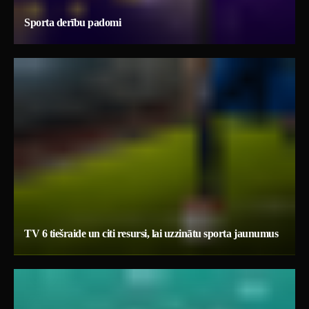
Sporta derību padomi
TV 6 tiešraide un citi resursi, lai uzzinātu sporta jaunumus