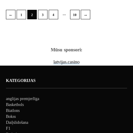
…
←
→
1
2
3
4
10
Mūsu sponsori:
latvijas.casino
KATEGORIJAS
anglijas premjerlīga
Basketbols
Biatlons
Bokss
Daiļslidošana
F1