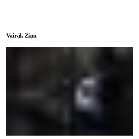
HOKEJS
Vairāk Ziņu
Livetvsx – aizraujošas tiešraides visiem sporta
faniem
BASKETBOLS
Izcili latviešu sportisti – Sandis Ozoliņš, Elvis
Merzļikins, Kristaps Porziņģis