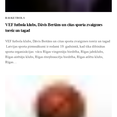
FUTBOLS
BASKETBOLS
VEF futbola klubs, Dāvis Bertāns un citas sporta zvaigznes
Futbols Latvijā: Riga FC un RFS
toreiz un tagad
VEF futbola klubs, Dāvis Bertāns un citas sporta zvaigznes toreiz un tagad
Latvijas sporta pirmssākumi ir rodami 19. gadsimtā, kad tika dibinātas
sporta organizācijas: vācu Rīgas vingrotāju biedrība, Rīgas jahtklubs,
Rīgas airētāju klubs, Rīgas riteņbraucēju biedrība, Rīgas atlētu klubs,
Rīgas…
BASKETBOLS
VEF futbola klubs, Dāvis Bertāns un citas sporta
zvaigznes toreiz un tagad