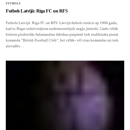
FUTBOLS
Futbols Latvijā: Riga FC un RFS
Futbols Latvijā: Riga FC un RFS Latvijā futbols ienācis ap 1906.gadu,
kad to Rīgas iedzīvotājiem nodemonstrējuši angļu jūrnieki. Gadu vēlāk
britiem piederošās Salamandras fabrikas paspārnē tiek nodibināta pirmā
komanda “British Football Club”, bet vēlāk- vēl citas komandas un tiek
aizvadīts…
FUTBOLS
Pasaules kauss futbolā