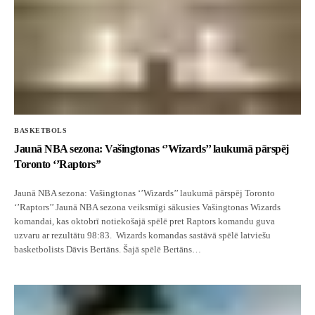
BASKETBOLS
Jaunā NBA sezona: Vašingtonas ‘’Wizards’’
laukumā pārspēj Toronto ‘’Raptors’’
BASKETBOLS
Jaunā NBA sezona: Vašingtonas ‘’Wizards’’ laukumā pārspēj
Toronto ‘’Raptors’’
Jaunā NBA sezona: Vašingtonas ‘’Wizards’’ laukumā pārspēj Toronto
‘’Raptors’’ Jaunā NBA sezona veiksmīgi sākusies Vašingtonas Wizards
komandai, kas oktobrī notiekošajā spēlē pret Raptors komandu guva
uzvaru ar rezultātu 98:83. Wizards komandas sastāvā spēlē latviešu
basketbolists Dāvis Bertāns. Šajā spēlē Bertāns…